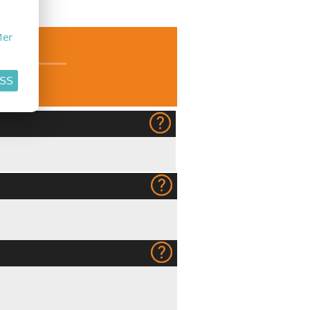
SE
er
ASS
130g
Multidesign original 200g
Multiart silk
(+kr 0,80)