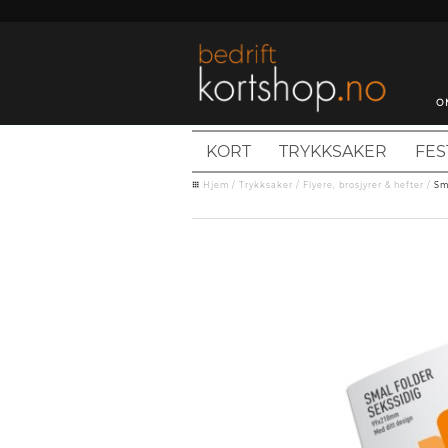
O
KORT
TRYKKSAKER
FES
Hjem
/
Trykksaker
/
Flyere, brosjyrer & hefter
/
Sm