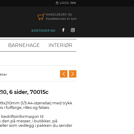
|
LOGG INN
HANDLEKURV (0)
Handlekurven er tom
KORTSHOP.NO
BARNEHAGE
INTERIØR
ukter
10, 6 sider, 70015c
 99x210mm (1/3 A4-størrelse) med trykk
 i fullfarge, rilles og falses.
ra bedriftsinformasjon til
den på messer, i butikker, på
 eller som vedlegg i pakken du sender