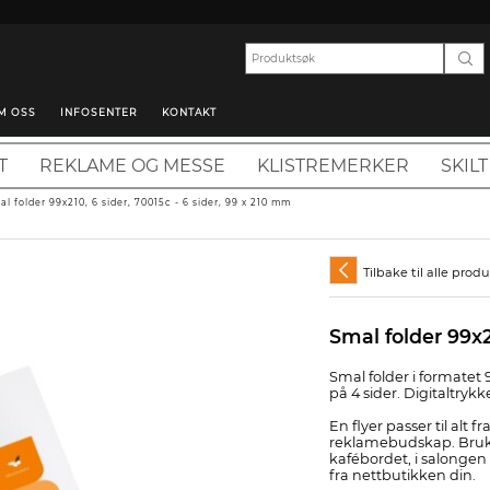
M OSS
INFOSENTER
KONTAKT
T
REKLAME OG MESSE
KLISTREMERKER
SKILT
al folder 99x210, 6 sider, 70015c - 6 sider, 99 x 210 mm
Tilbake til alle prod
Smal folder 99x2
Smal folder i formatet
på 4 sider. Digitaltrykkes
En flyer passer til alt f
reklamebudskap. Bruk 
kafébordet, i salongen
fra nettbutikken din.