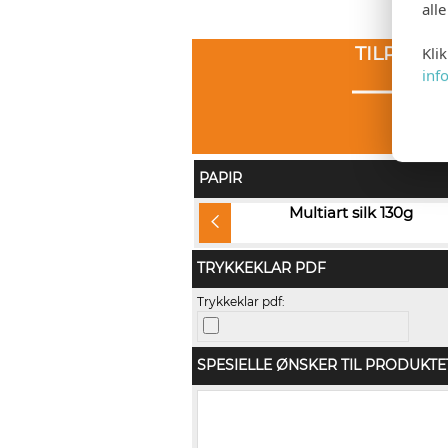
all
TILPASS
Kli
inf
PAPIR
Multidesign original 200g
Multiart silk 130g
(+kr 0,80)
TRYKKEKLAR PDF
Trykkeklar pdf:
SPESIELLE ØNSKER TIL PRODUKTE