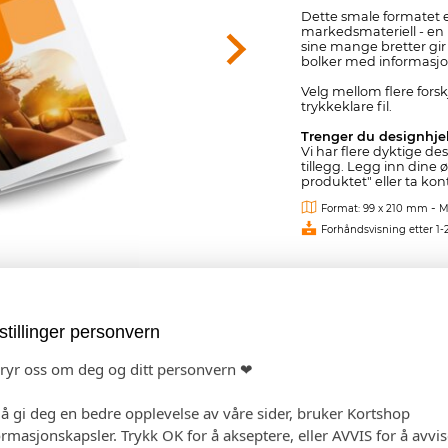
Dette smale formatet e
markedsmateriell - en
sine mange bretter gir e
bolker med informasjon
Velg mellom flere forskj
trykkeklare fil.
Trenger du designhje
Vi har flere dyktige de
tillegg. Legg inn dine ø
produktet" eller ta kon
-
Format: 99 x 210 mm
M
Forhåndsvisning etter 1-
Fra kr 3,20
(
stillinger personvern
bryr oss om deg og ditt personvern ❤
 å gi deg en bedre opplevelse av våre sider, bruker Kortshop
ormasjonskapsler. Trykk OK for å akseptere, eller AVVIS for å avvi