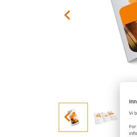
Inn
Vi 
For
inf