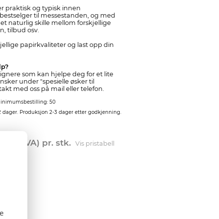
r praktisk og typisk innen
 bestselger til messestanden, og med
t naturlig skille mellom forskjellige
, tilbud osv.
ellige papirkvaliteter og last opp din
lp?
signere som kan hjelpe deg for et lite
nsker under "spesielle øsker til
takt med oss på mail eller telefon.
inimumsbestilling: 50
2 dager. Produksjon 2-3 dager etter godkjenning.
Eks. MVA) pr. stk.
Vis pristabell
se