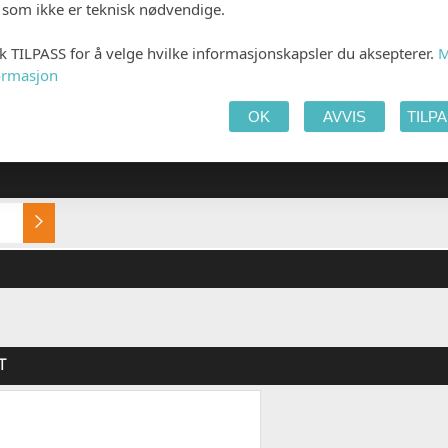
e som ikke er teknisk nødvendige.
 PRODUKTET
HANDLEKURV
KAS
kk TILPASS for å velge hvilke informasjonskapsler du aksepterer.
M
ormasjon
OK
AVVIS
TILP
Multiart silk 200g (+kr 0,40)
Multidesign original 
(+kr 0,30)
T