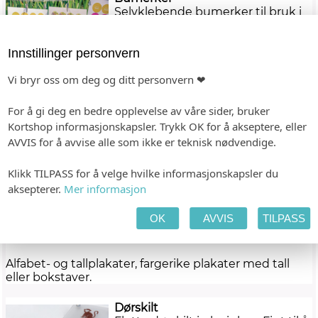
Selvklebende bumerker til bruk i
barnehage. Merk hyller, skuffer,
kurver etc. Bumerkene finnes i
mange morsomme illustrasjoner
Innstillinger personvern
som barna lett kjenner igjen, eller
Vi bryr oss om deg og ditt personvern ❤
med bilde og navn av hvert barn
på.
For å gi deg en bedre opplevelse av våre sider, bruker
Kortshop informasjonskapsler. Trykk OK for å akseptere, eller
Bildecollage og plakater
AVVIS for å avvise alle som ikke er teknisk nødvendige.
Flotte og fargerike plakter med
eller uten opphengsfester. Fin
måte å pynte opp veggene i
Klikk TILPASS for å velge hvilke informasjonskapsler du
barnehagen med bilder fra
aksepterer.
Mer informasjon
hverdagsglimt som dere opplever
- også en fin måte å hente fram
OK
AVVIS
TILPASS
igjen og snakke om opplevelsene
og minnene som ble skapt.
Alfabet- og tallplakater, fargerike plakater med tall
eller bokstaver.
Dørskilt