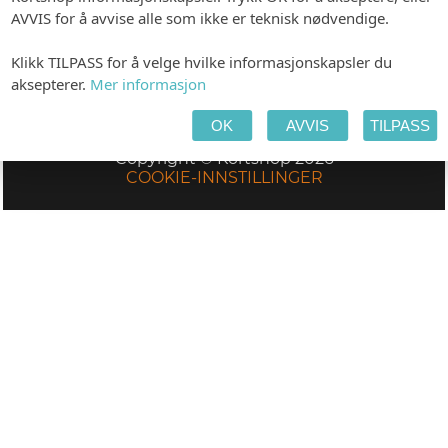
kr.
149,00
(Eks. MVA)
AVVIS for å avvise alle som ikke er teknisk nødvendige.
kr.
169,00
(Eks. MVA)
Vis
Vis
Klikk TILPASS for å velge hvilke informasjonskapsler du
aksepterer.
Mer informasjon
OK
AVVIS
TILPASS
Copyright © Kortshop 2026
COOKIE-INNSTILLINGER