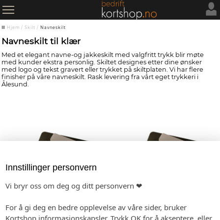
Hjem
/
Skilt
/
Navneskilt
Navneskilt til klær
Med et elegant navne-og jakkeskilt med valgfritt trykk blir møte
med kunder ekstra personlig. Skiltet designes etter dine ønsker
med logo og tekst gravert eller trykket på skiltplaten. Vi har flere
finisher på våre navneskilt. Rask levering fra vårt eget trykkeri i
Ålesund.
Innstillinger personvern
Vi bryr oss om deg og ditt personvern ❤
For å gi deg en bedre opplevelse av våre sider, bruker
Gravert navneskilt, r00701
Navneskilt med
Kortshop informasjonskapsler. Trykk OK for å akseptere, eller
fargetrykk, r00700