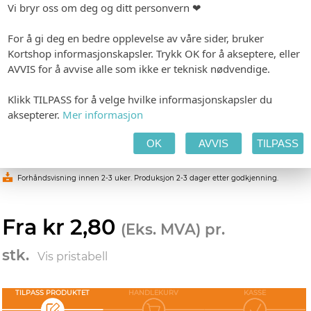
Vi bryr oss om deg og ditt personvern ❤
markedsmateriell - en bestselger til messestanden
som kan inneholde masse informasjon.
For å gi deg en bedre opplevelse av våre sider, bruker
Velg mellom flere forskjellige papirkvaliteter og last
Kortshop informasjonskapsler. Trykk OK for å akseptere, eller
opp din trykkeklare fil.
AVVIS for å avvise alle som ikke er teknisk nødvendige.
Trenger du designhjelp?
Klikk TILPASS for å velge hvilke informasjonskapsler du
Vi har flere dyktige designere som kan hjelpe deg for
aksepterer.
Mer informasjon
et lite tillegg. Legg inn dine ønsker under "spesielle
øsker til produktet" eller ta kontakt med oss på mail
eller telefon.
OK
AVVIS
TILPASS
-
Format: 99 x 210 mm
Minimumsbestilling: 50
Forhåndsvisning innen 2-3 uker. Produksjon 2-3 dager etter godkjenning.
Fra kr 2,80
(Eks. MVA) pr.
stk.
Vis pristabell
TILPASS PRODUKTET
HANDLEKURV
KASSE