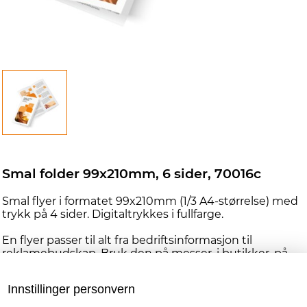
Smal folder 99x210mm, 6 sider, 70016c
Smal flyer i formatet 99x210mm (1/3 A4-størrelse) med
trykk på 4 sider. Digitaltrykkes i fullfarge.
En flyer passer til alt fra bedriftsinformasjon til
reklamebudskap. Bruk den på messer, i butikker, på
kafébordet, i salongen eller som vedlegg i pakken du
sender fra nettbutikken din.
Innstillinger personvern
Dette smale formatet er praktisk og typisk innen