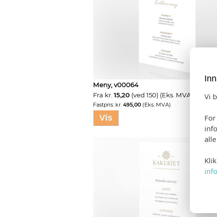
Inn
Meny, v00064
Fra kr.
15,20
(ved 150) (Eks. MVA)
Vi 
Fastpris: kr.
495,00
(Eks. MVA)
For
Vis
inf
all
Kli
inf