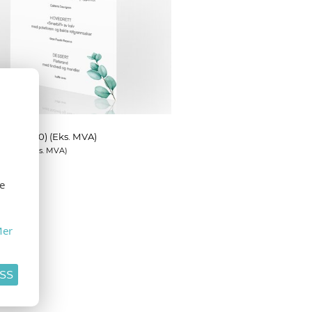
0024
20
(ved 150) (Eks. MVA)
495,00
(Eks. MVA)
se
er
ASS