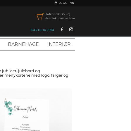
|
LOGG INN
HANDLEKURV (0)
Handlekurven er tom
KORTSHOP.NO
BARNEHAGE
INTERIØR
 jubileer, julebord og
asser menykortene med logo, farger og