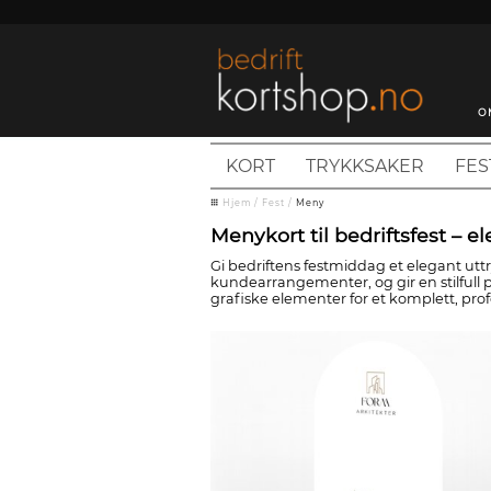
O
KORT
TRYKKSAKER
FES
Hjem
/
Fest
/
Meny
Menykort til bedriftsfest – e
Gi bedriftens festmiddag et elegant utt
kundearrangementer, og gir en stilfull 
grafiske elementer for et komplett, prof