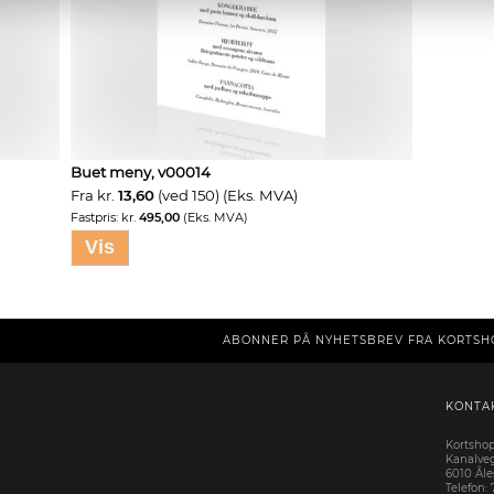
Buet meny, v00014
Fra kr.
13,60
(ved 150) (Eks. MVA)
Fastpris: kr.
495,00
(Eks. MVA)
Vis
ABONNER PÅ NYHETSBREV FRA KORTSH
KONTA
Kortsho
Kanalve
6010 Ål
Telefon: