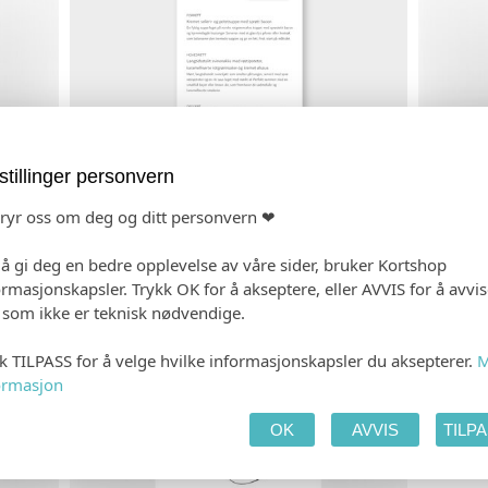
stillinger personvern
Meny, v00044
Meny, v0
Fra kr.
20,80
(ved 150) (Eks. MVA)
Fra kr.
11,
bryr oss om deg og ditt personvern ❤
Fastpris: kr.
495,00
(Eks. MVA)
Fastpris: kr.
 å gi deg en bedre opplevelse av våre sider, bruker Kortshop
Vis
Vis
ormasjonskapsler. Trykk OK for å akseptere, eller AVVIS for å avvi
e som ikke er teknisk nødvendige.
kk TILPASS for å velge hvilke informasjonskapsler du aksepterer.
M
ormasjon
OK
AVVIS
TILP