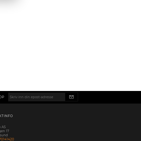
OP
KTINFO
p AS
gen 17
esund
70141420