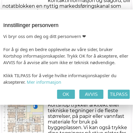
kontaktinformasjon og slagord, blir
notatblokken en nyttig markedsføringskanal som
kan deles ut på kurs, konferanser, møter og
arrangementer, eller brukes internt.
Innstillinger personvern
Diplom
Diplomer er en effektiv og rimelig
Vi bryr oss om deg og ditt personvern ❤
måte å markere prestasjoner på,
enten det er i bedrifter, foreninger,
For å gi deg en bedre opplevelse av våre sider, bruker
idrettslag eller ved store
Kortshop informasjonskapsler. Trykk OK for å akseptere, eller
arrangementer. Hos Kortshop
AVVIS for å avvise alle som ikke er teknisk nødvendige.
tilbyr vi skreddersydde diplomer
trykket på tykt kvalitetspapir, med
valgfri silkematt eller helmatt
Klikk TILPASS for å velge hvilke informasjonskapsler du
finish, eller et eksklusivt spesialpapir. Våre diplomer
aksepterer.
Mer informasjon
gir en elegant avslutning på ethvert arrangement.
OK
AVVIS
TILPASS
Tekniske tegninger
Kortshop trykker arkitekt eller
tekniske tegninger i de fleste
størrelser, på papir eller vannfast
materiale for bruk på
byggeplassen. Vi kan også trykke