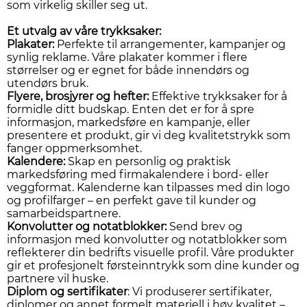
som virkelig skiller seg ut.
Et utvalg av våre trykksaker:
Plakater:
Perfekte til arrangementer, kampanjer og
synlig reklame. Våre plakater kommer i flere
størrelser og er egnet for både innendørs og
utendørs bruk.
Flyere, brosjyrer og hefter:
Effektive trykksaker for å
formidle ditt budskap. Enten det er for å spre
informasjon, markedsføre en kampanje, eller
presentere et produkt, gir vi deg kvalitetstrykk som
fanger oppmerksomhet.
Kalendere:
Skap en personlig og praktisk
markedsføring med firmakalendere i bord- eller
veggformat. Kalenderne kan tilpasses med din logo
og profilfarger – en perfekt gave til kunder og
samarbeidspartnere.
Konvolutter og notatblokker:
Send brev og
informasjon med konvolutter og notatblokker som
reflekterer din bedrifts visuelle profil. Våre produkter
gir et profesjonelt førsteinntrykk som dine kunder og
partnere vil huske.
Diplom og sertifikater
: Vi produserer sertifikater,
diplomer og annet formelt materiell i høy kvalitet –