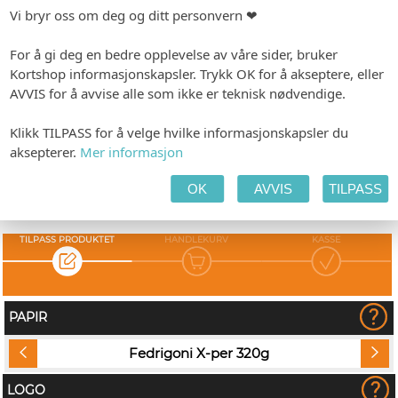
Prisene er forbeholdt trykkeklar pdf-fil. Om du ønsker
Vi bryr oss om deg og ditt personvern ❤
at våre designere skal lage noe unikt for din bedrift
mot et tillegg, er det bare å ta kontakt.
For å gi deg en bedre opplevelse av våre sider, bruker
Kortshop informasjonskapsler. Trykk OK for å akseptere, eller
-
Format: 50 x 90 mm
Minimumsbestilling: 100
AVVIS for å avvise alle som ikke er teknisk nødvendige.
Produksjonstid: 1-3 virkedager
Klikk TILPASS for å velge hvilke informasjonskapsler du
Fra kr 2,20
aksepterer.
Mer informasjon
(Eks. MVA) pr.
stk.
OK
AVVIS
TILPASS
Vis pristabell
TILPASS PRODUKTET
HANDLEKURV
KASSE
PAPIR
Fedrigoni X-per 320g
LOGO