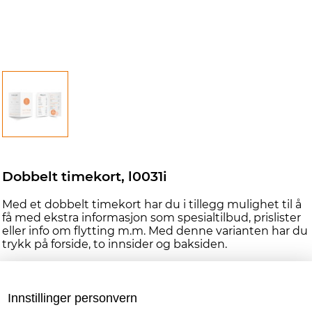
Dobbelt timekort, l0031i
Med et dobbelt timekort har du i tillegg mulighet til å
få med ekstra informasjon som spesialtilbud, prislister
eller info om flytting m.m. Med denne varianten har du
trykk på forside, to innsider og baksiden.
Velg mellom papir med silkefinish eller matt overflate.
Last opp trykkeklar fil med 3mm utfall.
Innstillinger personvern