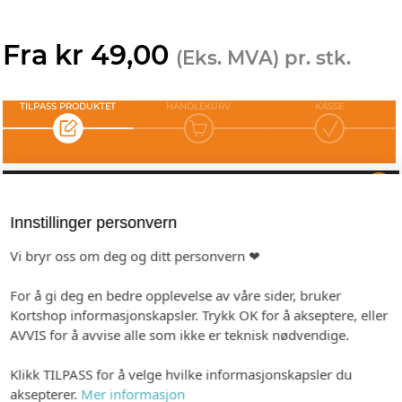
Fra kr 49,00
(Eks. MVA) pr. stk.
TILPASS PRODUKTET
HANDLEKURV
KASSE
TRYKKEKLAR PDF - DAK-TEGNINGER
Innstillinger personvern
Vi bryr oss om deg og ditt personvern ❤
Last opp filer
For å gi deg en bedre opplevelse av våre sider, bruker
Kortshop informasjonskapsler. Trykk OK for å akseptere, eller
Når du laster opp PDF her vil den splittes i enkeltsider, deretter vil det
AVVIS for å avvise alle som ikke er teknisk nødvendige.
genereres produkter i handlekurven, ett produkt per enkeltside.
Etter opplasting/splitting kan du velge hvilke sider som skal med samt
Klikk TILPASS for å velge hvilke informasjonskapsler du
antall per produktlinje.
Innstillingene du gjør i dette produktet blir med til de andre produktene,
aksepterer.
Mer informasjon