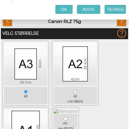
men størrelsen hentes automatisk hvis kurant.
OK
AVVIS
TILPASS
MEDIA STORFORMAT
Canon RLZ 75g
VELG STØRRELSE
A3
A2
(+kr 28,00)
A1L
(+kr 83,00)