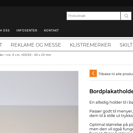
M OSS
INFOSENTER
KONTAKT
T
REKLAME OG MESSE
KLISTREMERKER
SKILT
er i tre, 6 cm, r03230 - 60 x 20 mm
Tilbake til alle prod
Bordplakatholder
En allsidig holder til i 
Passer godt til menye
dem til å stille ut trykk
Optimal størrelse på p
men den vil også funger