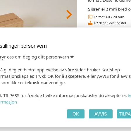
format. Disse holderne 
Slissen er 3 mm bred 
-
Format: 60 x 20 mm
1-2 dager leveringstid
Fra kr 23,2
stillinger personvern
bryr oss om deg og ditt personvern ❤
 å gi deg en bedre opplevelse av våre sider, bruker Kortshop
ormasjonskapsler. Trykk OK for å akseptere, eller AVVIS for å avvi
e som ikke er teknisk nødvendige.
kk TILPASS for å velge hvilke informasjonskapsler du aksepterer.
M
ormasjon
OK
AVVIS
TILP