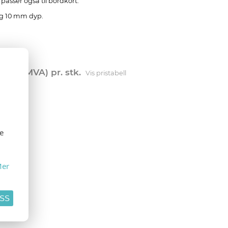
passer også til bordkort.
og 10 mm dyp.
0
(Eks. MVA) pr. stk.
Vis pristabell
se
er
ASS