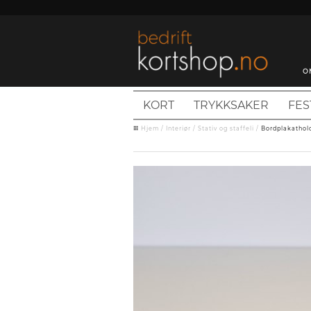
O
KORT
TRYKKSAKER
FES
Hjem
/
Interiør
/
Stativ og staffeli
/
Bordplakathold