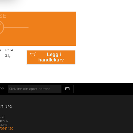
SE
S
TOTAL
Legg i
handlekurv
OP
KTINFO
p AS
gen 17
esund
70141420