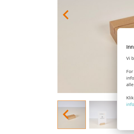
Inn
Vi 
For
inf
all
Kli
inf