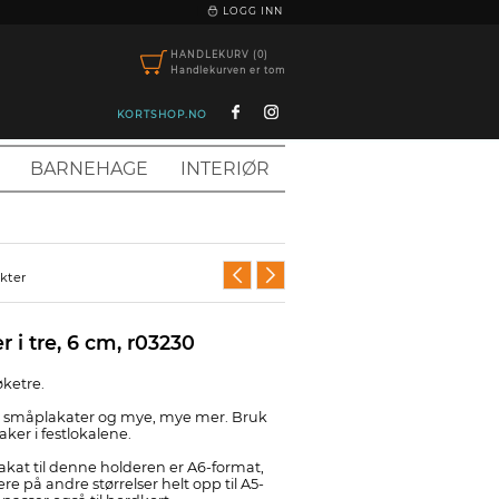
|
LOGG INN
HANDLEKURV (0)
Handlekurven er tom
KORTSHOP.NO
BARNEHAGE
INTERIØR
ukter
 i tre, 6 cm, r03230
bøketre.
r, småplakater og mye, mye mer. Bruk
saker i festlokalene.
lakat til denne holderen er A6-format,
e på andre størrelser helt opp til A5-