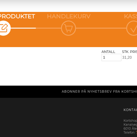
 PRODUKTET
HANDLEKURV
KAS
ANTALL
STK. PRI
ABONNER PÅ NYHETSBREV FRA KORTSH
KONTA
Kortsho
Kanalve
6010 Ål
Telefon: