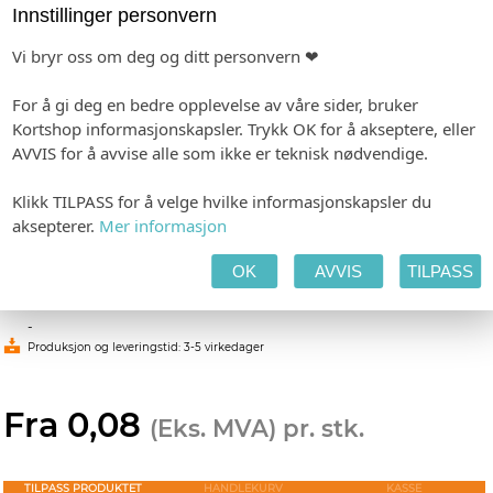
Innstillinger personvern
Produktfordeler:
Ekstra sterkt lim som sitter på lavenergiplast og ujevne
Vi bryr oss om deg og ditt personvern ❤
flater
Halvblank overflate gir et stilrent uttrykk
For å gi deg en bedre opplevelse av våre sider, bruker
Utmerket holdbarhet for utendørs bruk
Kortshop informasjonskapsler. Trykk OK for å akseptere, eller
Perfekt for caravan og teknisk merking
Lages i den størrelsen du øsnker
AVVIS for å avvise alle som ikke er teknisk nødvendige.
Typiske bruksområder:
Klikk TILPASS for å velge hvilke informasjonskapsler du
Campingvogner, tilhengere, plastkasser, verktøy, utstyr
aksepterer.
Mer informasjon
og pulverlakkerte metallflater.
OK
AVVIS
TILPASS
Last opp trykkeklar pdf fil eller ta kontakt med oss for
designhjelp.
-
Produksjon og leveringstid: 3-5 virkedager
Fra 0,08
(Eks. MVA) pr. stk.
TILPASS PRODUKTET
HANDLEKURV
KASSE