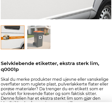
Selvklebende etiketter, ekstra sterk lim,
q0001p
Skal du merke produkter med ujevne eller vanskelige
overflater som ruglete plast, pulverlakkerte flater eller
porøse materialer? Da trenger du en etikett som er
utviklet for krevende flater og som faktisk sitter.
Denne folien har et ekstra sterkt lim som gjør den
ideell til bruk på campingvogner, tilhengere,
søppeldunker, plastkasser og teknisk utstyr.