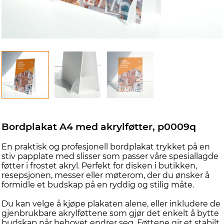
Bordplakat A4 med akrylføtter, p0009q
En praktisk og profesjonell bordplakat trykket på en
stiv papplate med slisser som passer våre spesiallagde
føtter i frostet akryl. Perfekt for disken i butikken,
resepsjonen, messer eller møterom, der du ønsker å
formidle et budskap på en ryddig og stilig måte.
Du kan velge å kjøpe plakaten alene, eller inkludere de
gjenbrukbare akrylføttene som gjør det enkelt å bytte
budskap når behovet endrer seg. Føttene gir et stabilt