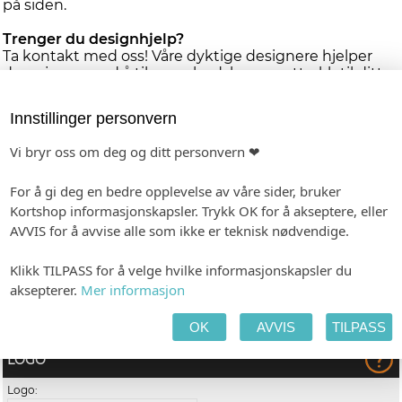
på siden.
Trenger du designhjelp?
Ta kontakt med oss! Våre dyktige designere hjelper
deg gjerne med å tilpasse budskap og uttrykk til ditt
behov og din bransje.
-
Innstillinger personvern
Format: 210 x 297 mm
Forhåndsvisning etter 1-2 dager. Produksjon innen 1 uke etter godkjenning.
Vi bryr oss om deg og ditt personvern ❤
For å gi deg en bedre opplevelse av våre sider, bruker
Fra kr 30,00
(Eks. MVA) pr.
Kortshop informasjonskapsler. Trykk OK for å akseptere, eller
AVVIS for å avvise alle som ikke er teknisk nødvendige.
stk.
Vis pristabell
Klikk TILPASS for å velge hvilke informasjonskapsler du
TILPASS PRODUKTET
HANDLEKURV
KASSE
aksepterer.
Mer informasjon
OK
AVVIS
TILPASS
LOGO
Logo: