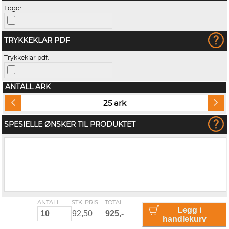
Logo:
TRYKKEKLAR PDF
Trykkeklar pdf:
ANTALL ARK
25 ark
SPESIELLE ØNSKER TIL PRODUKTET
ANTALL
STK. PRIS
TOTAL
Legg i
handlekurv