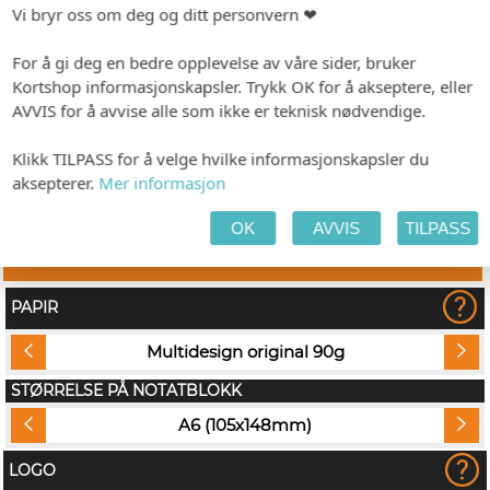
-
Format: 105 x 148 mm
Minimumsbestilling: 10
Vi bryr oss om deg og ditt personvern ❤
Forhåndsvisning etter 1-2 dager. Produksjon 2-3 dager etter godkjenning.
For å gi deg en bedre opplevelse av våre sider, bruker
Kortshop informasjonskapsler. Trykk OK for å akseptere, eller
Fra kr 30,00
(Eks. MVA) pr.
AVVIS for å avvise alle som ikke er teknisk nødvendige.
stk.
Vis pristabell
Klikk TILPASS for å velge hvilke informasjonskapsler du
aksepterer.
Mer informasjon
TILPASS PRODUKTET
HANDLEKURV
KASSE
OK
AVVIS
TILPASS
PAPIR
Multidesign original 90g
STØRRELSE PÅ NOTATBLOKK
A6 (105x148mm)
LOGO