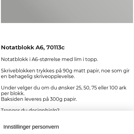
Notatblokk A6, 70113c
Notatblokk i A6-størrelse med lim i topp.
Skriveblokken trykkes på 90g matt papir, noe som gir
en behagelig skriveopplevelse.
Under velger du om du ønsker 25, 50, 75 eller 100 ark
per blokk.
Baksiden leveres på 300g papir.
Trenger du designhjelp?
Ta kontakt med oss, så hjelper en av våre dyktige
designere deg med et design som passer ditt behov
Innstillinger personvern
og din bransje.