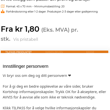
-
Format: 45 x 70 mm
Minimumsbestilling: 20
Forhåndsvisning etter 1-2 dager. Produksjon 2-3 dager etter godkjenning.
Fra kr 1,80
(Eks. MVA) pr.
stk.
Vis pristabell
TILPASS PRODUKTET
HANDLEKURV
KASSE
Innstillinger personvern
TEKST
Vi bryr oss om deg og ditt personvern ❤
(Emojis i teksten vil ikke bli med på trykk)
For å gi deg en bedre opplevelse av våre sider, bruker
Kortshop informasjonskapsler. Trykk OK for å akseptere, eller
AVVIS for å avvise alle som ikke er teknisk nødvendige.
Klikk TILPASS for å velge hvilke informasjonskapsler du