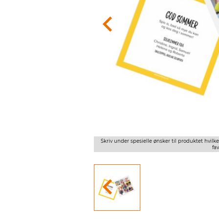
an tenke deg, dersom gul ikke er din
Skriv under spesielle ønsker til produktet hvil
fav