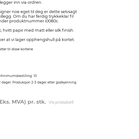
egger inn via ordren.
gner noe eget til deg er dette selvsagt
illegg. Om du har ferdig trykkeklar fil
 under produktnummer i0080c.
 hvitt papir med matt eller silk finish.
r at vi lager opphengshull på kortet.
ter til disse kortene.
Minimumsbestilling: 10
2 dager. Produksjon 2-3 dager etter godkjenning.
produktet hvilken farge du kan tenke deg, dersom gul ikke er din
Skriv under spesiel
favoritt.
(Eks. MVA) pr. stk.
Vis pristabell