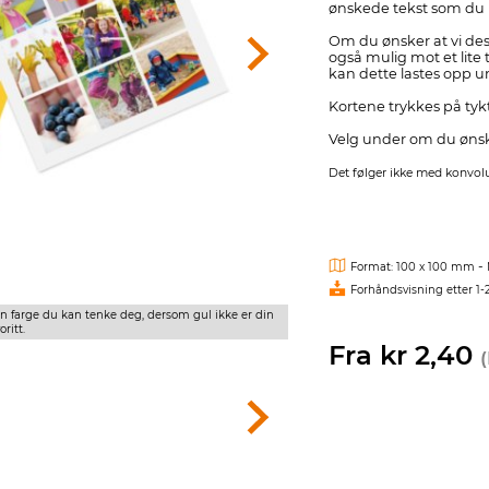
ønskede tekst som du l
Om du ønsker at vi desi
også mulig mot et lite t
kan dette lastes opp
Kortene trykkes på tykt,
Velg under om du ønske
Det følger ikke med konvolut
-
Format: 100 x 100 mm
Forhåndsvisning etter 1-
ken farge du kan tenke deg, dersom gul ikke er din
Skriv under spesielle ønsker til 
oritt.
Fra kr 2,40