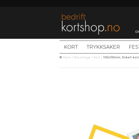
O
KORT
TRYKKSAKER
FES
Hjem
/
Barnehage
/
Kort
/
100x100mm, Enkelt kort 