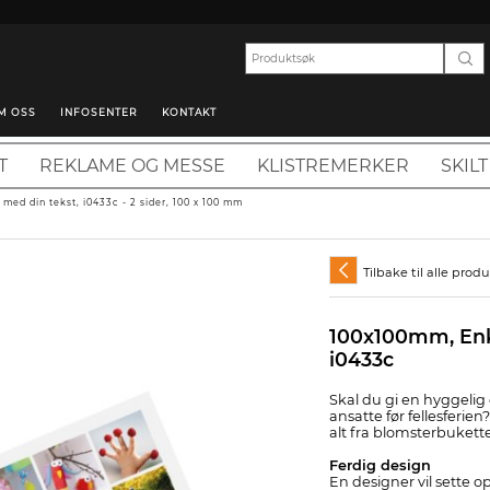
M OSS
INFOSENTER
KONTAKT
T
REKLAME OG MESSE
KLISTREMERKER
SKILT
med din tekst, i0433c - 2 sider, 100 x 100 mm
Tilbake til alle prod
100x100mm, Enke
i0433c
Skal du gi en hyggelig
ansatte før fellesferie
alt fra blomsterbukett
Ferdig design
En designer vil sette o