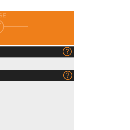
SE
300g