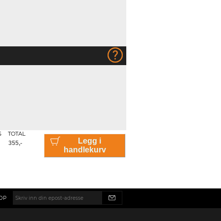
S
TOTAL
Legg i
handlekurv
OP