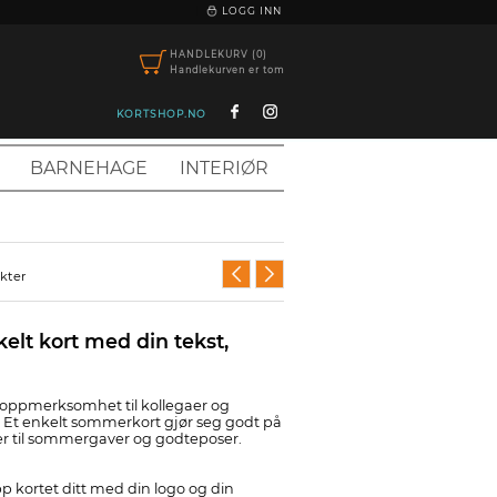
|
LOGG INN
HANDLEKURV (0)
Handlekurven er tom
KORTSHOP.NO
BARNEHAGE
INTERIØR
ukter
lt kort med din tekst,
 oppmerksomhet til kollegaer og
n? Et enkelt sommerkort gjør seg godt på
er til sommergaver og godteposer.
pp kortet ditt med din logo og din