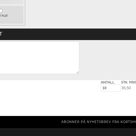
 hull
T
ANTALL
STK. PRI
ABONNER PÅ NYHETSBREV FRA KORTSH