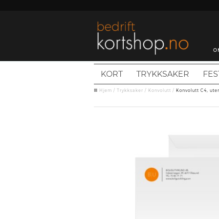
O
KORT
TRYKKSAKER
FES
Hjem
/
Trykksaker
/
Konvolutt
/
Konvolutt C4, ute