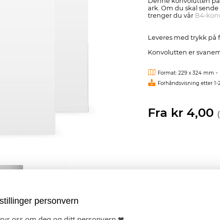
Denne konvolutten pas
ark. Om du skal sende 
trenger du vår
B4-konv
Leveres med trykk på f
Konvolutten er svanem
-
Format: 229 x 324 mm
Forhåndsvisning etter 1-
Fra kr 4,00
stillinger personvern
bryr oss om deg og ditt personvern ❤