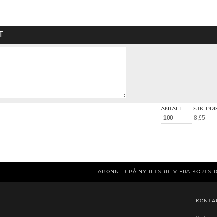
T
ANTALL
STK. PRI
ABONNER PÅ NYHETSBREV FRA KORTSH
KONTA