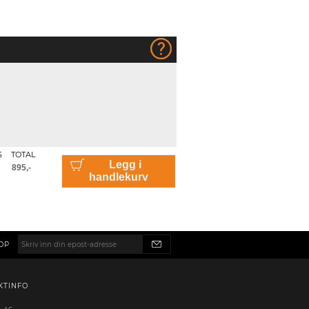
S
TOTAL
Legg i
handlekurv
OP
KTINFO