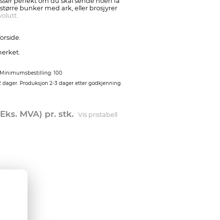
ser perfekt om du skal sende noen få
større bunker med ark, eller brosjyrer
olutt.
orside.
erket.
Minimumsbestilling: 100
2 dager. Produksjon 2-3 dager etter godkjenning.
(Eks. MVA) pr. stk.
Vis pristabell