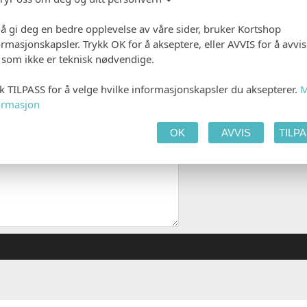
 å gi deg en bedre opplevelse av våre sider, bruker Kortshop
 PRODUKTET
HANDLEKURV
KAS
ormasjonskapsler. Trykk OK for å akseptere, eller AVVIS for å avvi
e som ikke er teknisk nødvendige.
kk TILPASS for å velge hvilke informasjonskapsler du aksepterer.
M
ormasjon
OK
AVVIS
TILP