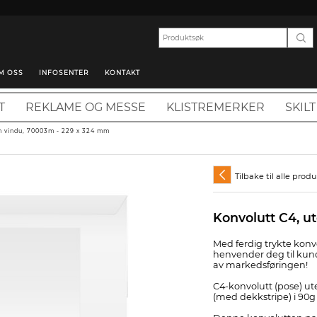
M OSS
INFOSENTER
KONTAKT
T
REKLAME OG MESSE
KLISTREMERKER
SKILT
n vindu, 70003m - 229 x 324 mm
Tilbake til alle prod
Konvolutt C4, u
Med ferdig trykte konvo
henvender deg til kun
av markedsføringen!
C4-konvolutt (pose) u
(med dekkstripe) i 90g 