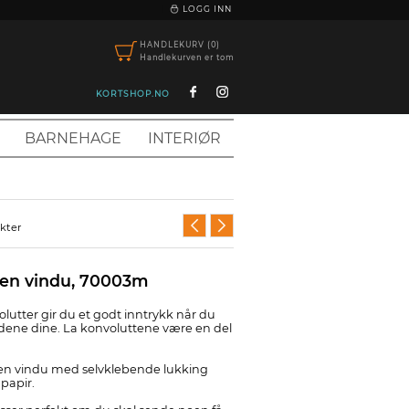
|
LOGG INN
HANDLEKURV (0)
Handlekurven er tom
KORTSHOP.NO
BARNEHAGE
INTERIØR
ukter
ten vindu, 70003m
lutter gir du et godt inntrykk når du
dene dine. La konvoluttene være en del
ten vindu med selvklebende lukking
papir.