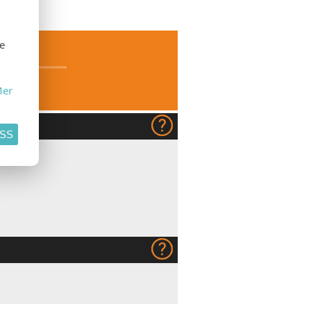
SE
se
er
ASS