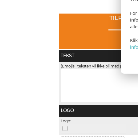
For
TILPASS
inf
all
Kli
inf
TEKST
(Emojis i teksten vil ikke bli med på trykk)
LOGO
Logo: