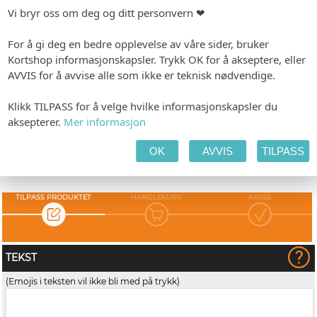
Konvolutten er svanemerket.
Vi bryr oss om deg og ditt personvern ❤
For å gi deg en bedre opplevelse av våre sider, bruker
Kortshop informasjonskapsler. Trykk OK for å akseptere, eller
-
Format: 162 x 229 mm
Minimumsbestilling: 100
AVVIS for å avvise alle som ikke er teknisk nødvendige.
Produksjonstid: 1-3 virkedager
Klikk TILPASS for å velge hvilke informasjonskapsler du
aksepterer.
Mer informasjon
Fra kr 2,80
(Eks. MVA) pr.
OK
AVVIS
TILPASS
stk.
Vis pristabell
TILPASS PRODUKTET
HANDLEKURV
KASSE
TEKST
(Emojis i teksten vil ikke bli med på trykk)