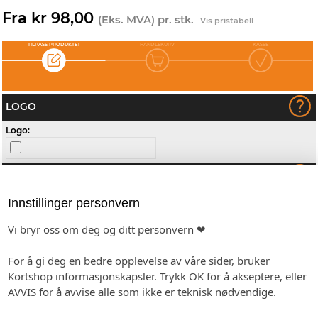
Fra kr 98,00
(Eks. MVA) pr. stk.
Vis pristabell
TILPASS PRODUKTET
HANDLEKURV
KASSE
LOGO
Logo:
TRYKKEKLAR PDF
Trykkeklar pdf:
Innstillinger personvern
Vi bryr oss om deg og ditt personvern ❤
BILDEOPPLASTING
For å gi deg en bedre opplevelse av våre sider, bruker
Kortshop informasjonskapsler. Trykk OK for å akseptere, eller
Opplastede bilder plasseres etter følgende merking:
AVVIS for å avvise alle som ikke er teknisk nødvendige.