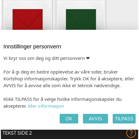
Innstillinger personvern
Vi bryr oss om deg og ditt personvern ❤
Julerød (kvadratisk)
Mørk grønn (kvadratisk)
(+kr 4,80)
(+kr 4,80)
For å gi deg en bedre opplevelse av våre sider, bruker
TEKST SIDE 1
Kortshop informasjonskapsler. Trykk OK for å akseptere, eller
AVVIS for å avvise alle som ikke er teknisk nødvendige.
(Emojis i teksten vil ikke bli med på trykk)
Klikk TILPASS for å velge hvilke informasjonskapsler du
aksepterer.
Mer informasjon
OK
AVVIS
TILPASS
TEKST SIDE 2