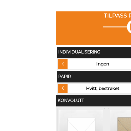
TILPASS
INDIVIDUALISERING
Navn på konvolutt (+kr 5,60)
Ingen
PAPIR
Silver Ice (+kr 4,00)
Hvitt, bestrøket
KONVOLUTT