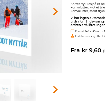
Kortet trykkes på et be
konvolutter. Mot et ti
konvolutter, samt tryk
Vi har ingen automati
til din forhåndsvisning 
ordren er fullført. Ing
-
Format: 145 x 145 mm
Forhåndsvisning etter 1-
Fra kr 9,60
(