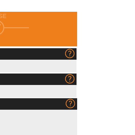
SE
0)
Silver Ice (+kr 4,00)
Hvitt, bestr