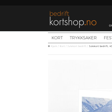
O
KORT
TRYKKSAKER
FES
Hjem
/
Kort
/
Julekort bedrift
/
Julekort bedrift, 4