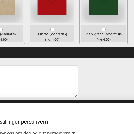
(kvadratisk)
Julerød (kvadratisk)
Mørk grønn (kvadratisk)
 4,80)
(+kr 4,80)
(+kr 4,80)
stillinger personvern
bryr oss om deg og ditt personvern ❤