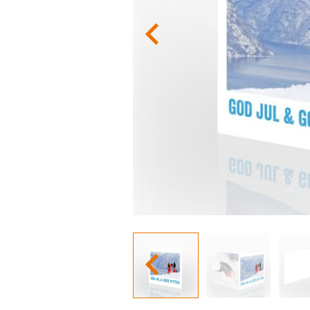
ng og 'Navn på konvolutt' designer vi
s ellers med blank konvolutt.