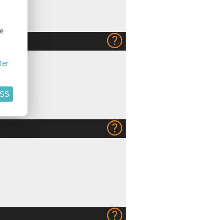
se
er
ASS