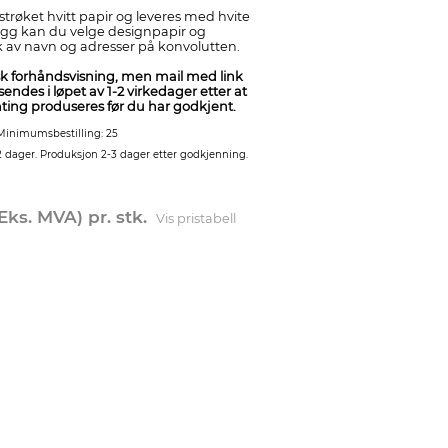
strøket hvitt papir og leveres med hvite
llegg kan du velge designpapir og
k av navn og adresser på konvolutten.
sk forhåndsvisning, men mail med link
sendes i løpet av 1-2 virkedager etter at
enting produseres før du har godkjent.
Minimumsbestilling: 25
2 dager. Produksjon 2-3 dager etter godkjenning.
Eks. MVA) pr. stk.
Vis pristabell