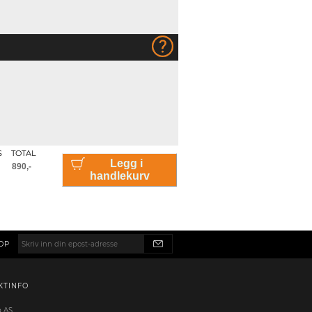
S
TOTAL
Legg i
handlekurv
OP
KTINFO
p AS