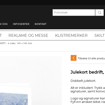
M OSS
INFOSENTER
KONTAKT
T
REKLAME OG MESSE
KLISTREMERKER
SKILT
0007f - 4 sider, 145 x 145 mm
Tilbake til alle prod
Julekort bedrift
Dobbelt julekort.
Alt er inkludert: Trykk 
signaturer, samt konvo
Logo og signaturer ka
Fyll inn ønsket tekst i