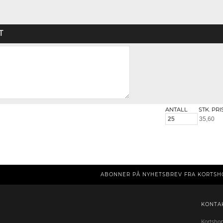
T
ANTALL
STK. PRI
ABONNER PÅ NYHETSBREV FRA KORTSH
KONTA
Kortsho