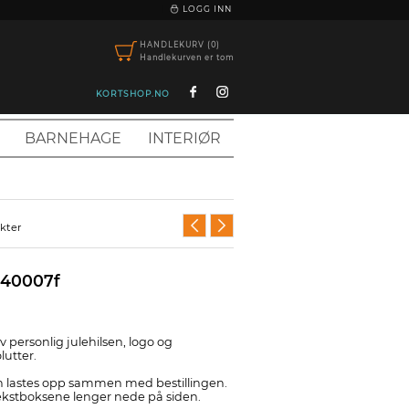
|
LOGG INN
HANDLEKURV (0)
Handlekurven er tom
KORTSHOP.NO
BARNEHAGE
INTERIØR
ukter
, 40007f
av personlig julehilsen, logo og
lutter.
n lastes opp sammen med bestillingen.
 tekstboksene lenger nede på siden.