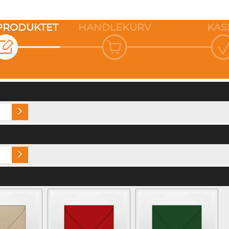
 PRODUKTET
HANDLEKURV
KAS
Navn på konvolutt (+kr 5,60)
Ingen
Hvitt, ubestrøket
Gold Dust (+kr 4,0