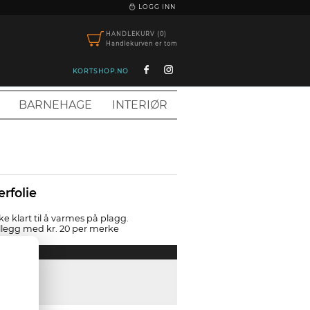
|
LOGG INN
HANDLEKURV (0)
Handlekurven er tom
KORTSHOP.NO
BARNEHAGE
INTERIØR
erfolie
e klart til å varmes på plagg.
llegg med kr. 20 per merke