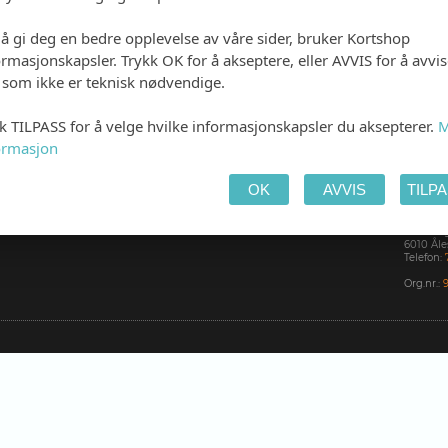
Bredde:
 å gi deg en bedre opplevelse av våre sider, bruker Kortshop
ormasjonskapsler. Trykk OK for å akseptere, eller AVVIS for å avvi
e som ikke er teknisk nødvendige.
kk TILPASS for å velge hvilke informasjonskapsler du aksepterer.
M
ABONNER PÅ NYHETSBREV FRA KORTSH
ormasjon
KONTA
OK
AVVIS
TILP
Kortsho
Kanalve
6010 Ål
Telefon:
Org.nr.: