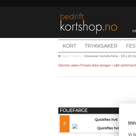
O
KORT
TRYKKSAKER
FES
Hjem
/
Intern
/
Utstanset transferfolie - 50 x 20 
Denne varen finnes ikke lenger i vårt sortime
FOLIEFARGE
Quickflex sort
Quickflex hvit
Inn
Vi 