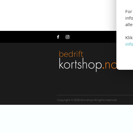
For
inf
all
Kli
inf
Copyright © 2026 Kortshop All rights reserved