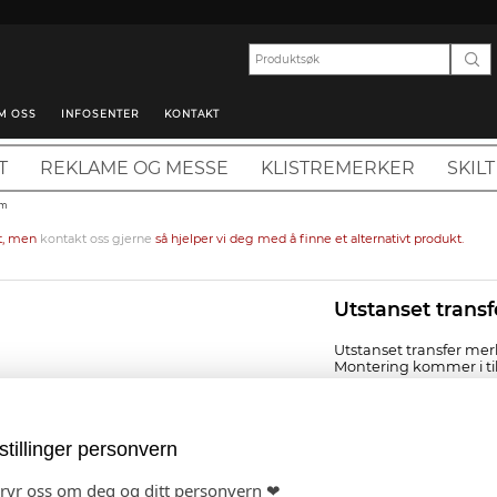
M OSS
INFOSENTER
KONTAKT
T
REKLAME OG MESSE
KLISTREMERKER
SKILT
mm
nt, men
kontakt oss gjerne
så hjelper vi deg med å finne et alternativt produkt.
Utstanset transf
Utstanset transfer merk
Montering kommer i ti
Quickflex sort
Quickflex hvit
stillinger personvern
bryr oss om deg og ditt personvern ❤