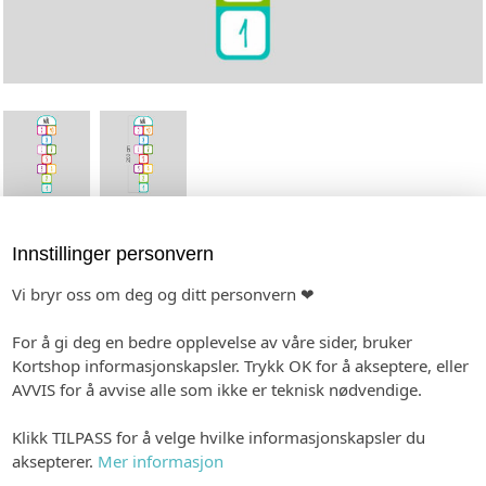
Innstillinger personvern
Paradis, e0002p
Vi bryr oss om deg og ditt personvern ❤
La barna leke og utfolde seg med et fargerikt paradis
for innendørs bruk.
For å gi deg en bedre opplevelse av våre sider, bruker
Kortshop informasjonskapsler. Trykk OK for å akseptere, eller
Størrelse: 260x65cm. Hver rute er ca 35x35cm og
AVVIS for å avvise alle som ikke er teknisk nødvendige.
passer til både store og små barn.
Produseres på en sklisikker gulvfolie som er lett å
Klikk TILPASS for å velge hvilke informasjonskapsler du
montere.
aksepterer.
Mer informasjon
-
Format: 800 x 2500 mm