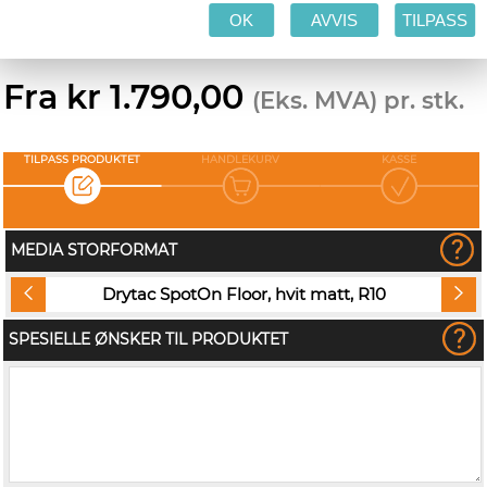
OK
AVVIS
TILPASS
Produksjonstid: 1-3 virkedager
Fra kr 1.790,00
(Eks. MVA) pr. stk.
TILPASS PRODUKTET
HANDLEKURV
KASSE
MEDIA STORFORMAT
Drytac SpotOn Floor, hvit matt, R10
SPESIELLE ØNSKER TIL PRODUKTET