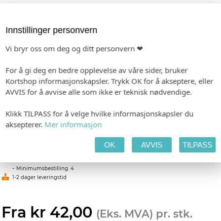
Innstillinger personvern
Vi bryr oss om deg og ditt personvern ❤
For å gi deg en bedre opplevelse av våre sider, bruker
Kortshop informasjonskapsler. Trykk OK for å akseptere, eller
AVVIS for å avvise alle som ikke er teknisk nødvendige.
Klikk TILPASS for å velge hvilke informasjonskapsler du
Pynteskrue 13mm stål
aksepterer.
Mer informasjon
Pynteskrue ø 13mm i rustfritt stål. Leveres i pakke med
OK
AVVIS
TILPASS
4 stk, inkl. skruer og murpropper.
-
Minimumsbestilling: 4
1-2 dager leveringstid
Fra kr 42,00
(Eks. MVA) pr. stk.