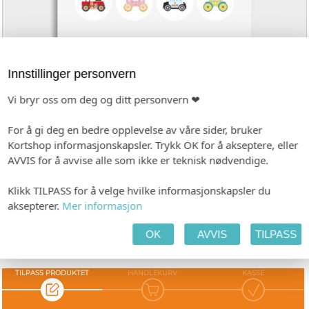
Innstillinger personvern
Vi bryr oss om deg og ditt personvern ❤
Bumerke, e0006g
For å gi deg en bedre opplevelse av våre sider, bruker
Ark med 24 selvklebende bumerker i ulike motiver.
Kortshop informasjonskapsler. Trykk OK for å akseptere, eller
Runde merker med diameter 40mm.
AVVIS for å avvise alle som ikke er teknisk nødvendige.
-
Format: 40 x 40 mm
Forhåndsvisning etter 1-2 dager. Produksjon 2-3 dager etter godkjenning.
Klikk TILPASS for å velge hvilke informasjonskapsler du
aksepterer.
Mer informasjon
Fra kr 79,20
(Eks. MVA) pr. stk.
OK
AVVIS
TILPASS
TILPASS PRODUKTET
HANDLEKURV
KASSE