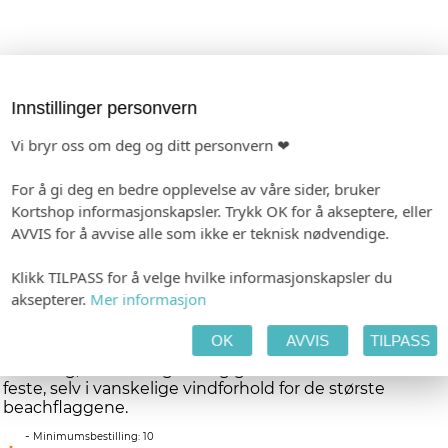
Innstillinger personvern
Vi bryr oss om deg og ditt personvern ❤
For å gi deg en bedre opplevelse av våre sider, bruker
Kortshop informasjonskapsler. Trykk OK for å akseptere, eller
AVVIS for å avvise alle som ikke er teknisk nødvendige.
Jordspyd eksklusiv sort, p0040b
Klikk TILPASS for å velge hvilke informasjonskapsler du
Sort jordspyd i massivt stål for beachflagg.
aksepterer.
Mer informasjon
Festet til beachflagget er kulelagret, og lar flagget
OK
AVVIS
TILPASS
rotere fritt etter vinden. Passer til myke og litt hardere
underlag, som f.eks gress og grus. Gir et svært solid
feste, selv i vanskelige vindforhold for de største
beachflaggene.
-
Minimumsbestilling: 10