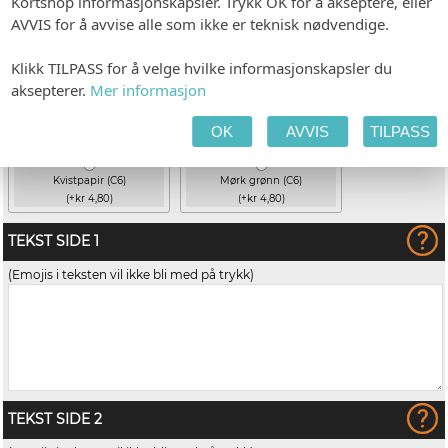
Kortshop informasjonskapsler. Trykk OK for å akseptere, eller
AVVIS for å avvise alle som ikke er teknisk nødvendige.
Klikk TILPASS for å velge hvilke informasjonskapsler du
aksepterer.
Mer informasjon
OK
AVVIS
TILPASS
Kvistpapir (C6)
Mørk grønn (C6)
(+kr 4,80)
(+kr 4,80)
TEKST SIDE 1
(Emojis i teksten vil ikke bli med på trykk)
TEKST SIDE 2